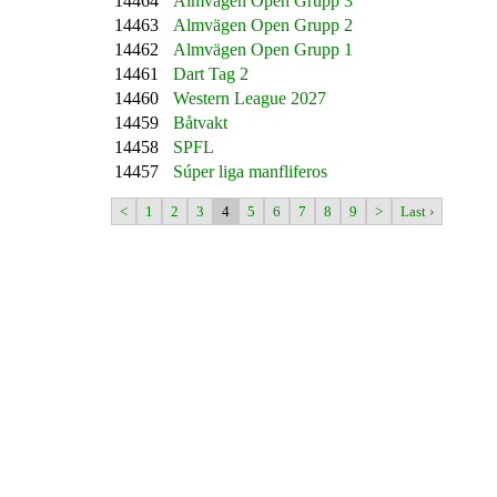
14464
Almvägen Open Grupp 3
14463
Almvägen Open Grupp 2
14462
Almvägen Open Grupp 1
14461
Dart Tag 2
14460
Western League 2027
14459
Båtvakt
14458
SPFL
14457
Súper liga manfliferos
<
1
2
3
4
5
6
7
8
9
>
Last ›