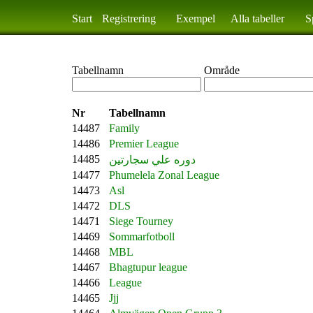
Start
Registrering
Exempel
Alla tabeller
S
Tabellnamn
Område
Nr
Tabellnamn
14487
Family
14486
Premier League
14485
دوره علي سجارتين
14477
Phumelela Zonal League
14473
Asl
14472
DLS
14471
Siege Tourney
14469
Sommarfotboll
14468
MBL
14467
Bhagtupur league
14466
League
14465
Jjj