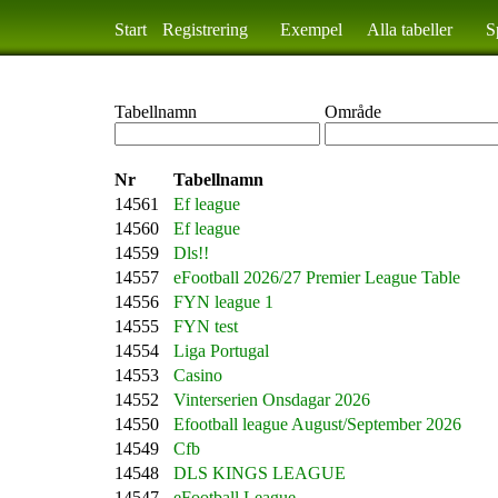
Start
Registrering
Exempel
Alla tabeller
S
Tabellnamn
Område
Nr
Tabellnamn
14561
Ef league
14560
Ef league
14559
Dls!!
14557
eFootball 2026/27 Premier League Table
14556
FYN league 1
14555
FYN test
14554
Liga Portugal
14553
Casino
14552
Vinterserien Onsdagar 2026
14550
Efootball league August/September 2026
14549
Cfb
14548
DLS KINGS LEAGUE
14547
eFootball League