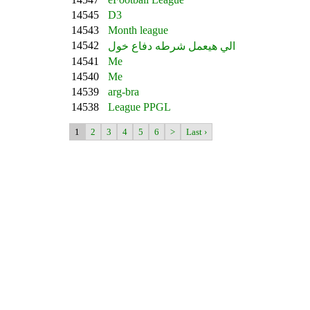
14545
D3
14543
Month league
14542
الي هيعمل شرطه دفاع خول
14541
Me
14540
Me
14539
arg-bra
14538
League PPGL
1
2
3
4
5
6
>
Last ›