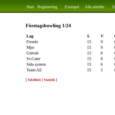
Start
Registrering
Exempel
Alla tabeller
S
Företagsbowling 1/24
Lag
S
V
Frendo
15
9
Mpo
15
9
Grävab
15
8
Sv.Cater
15
8
Sida system
15
6
Team AE
15
5
|
|
|
Tabellinfo
Statistik