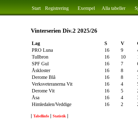
Start
Registrering
Exempel
Alla tabeller
S
Vinterserien Div.2 2025/26
Lag
S
V
PRO Luna
16
9
Tullbron
16
10
SPF Gul
16
7
Åskloster
16
8
Derome Blå
16
8
Verksveteranerna Vit
16
4
Derome Vit
16
5
Åsa
16
4
Himledalen/Veddige
16
2
|
|
|
Tabellinfo
Statistik