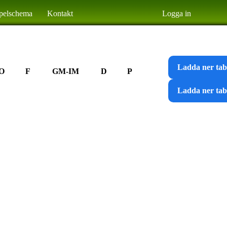
pelschema
Kontakt
Logga in
Ladda ner tabe
O
F
GM-IM
D
P
Ladda ner tab