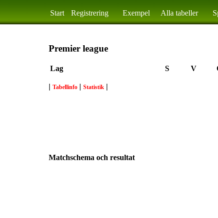
Start
Registrering
Exempel
Alla tabeller
S
Premier league
Lag
S
V
|
|
|
Tabellinfo
Statistik
Matchschema och resultat